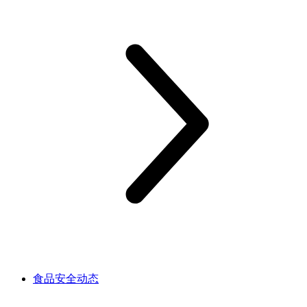
食品安全动态