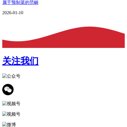
属于预制菜的范畴
2026-01-10
关注我们