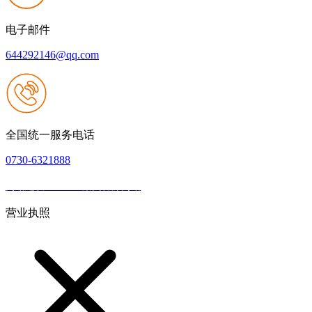
电子邮件
644292146@qq.com
全国统一服务电话
0730-6321888
网站建设：J9.com集团官方网站
|
网站地图
本网站支持IPV6
营业执照