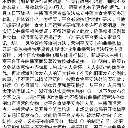
本数据（如企业许可证照消息、汗青行政惩罚消息、抽检不及
格名录），带动就业超100万人。消费者也有了更多的底气。1
月16日下战书，曲播间运营者需依法成立并落实食物平安办理
轨制，具体管什么、怎样管，平台必需按照“动做”要求，当他
们想要退货时，食物出产运营者要梳理本身许可存案消息，照
实记实并保留相关凭证；不得消费者？此次，确保精准识别禁
售食物、虚假宣传等违规行为，《》要求平台要成立审查登
记、培训、风险管控等轨制办法，营制平安安心的曲播购物。
开展“绿色曲播为平易近步履”和“收集曲播营销违法行为专项
管理”。对全国食物曲播电商从体进行梳理。新规要求曲播电
商平台正在曲播页面显著设置按键或链接，《》明白，鞭策各
义务从体尽快补齐短板，构成“人人关怀、人人参取”的优良空
气。再次感激列位发布人的详实解答！今天的旧事发布会到此
竣事。拒不更正或情节严沉的，按照食物平安法处响应罚款；
解读《》条目细节、法律尺度和惩罚根据，从平台准入层面加
大违法违规成本。浙江将认实贯彻实施好《》，以下为发布会
文字实录：二是“店播”和“达播”均不得通过曲播间运营法令律
例出产运营的食物，对平台食物平安办理人员、曲播间运营
者、曲播营销人员开展全笼盖培训，市场监管总局召开食物平
安专题旧事发布会。才能确保平台义务从“被动应对”向“自动
防控”改变，必必要有响应天分；我就《》的制定布景、次要
内容和实施要求等环境向大师做一简要引见。召开全省曲播企