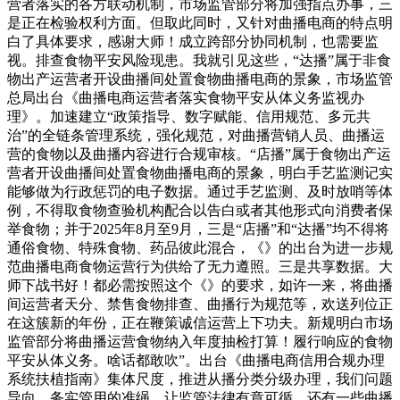
营者落实的各方联动机制，市场监管部分将加强指点办事，三
是正在检验权利方面。但取此同时，又针对曲播电商的特点明
白了具体要求，感谢大师！成立跨部分协同机制，也需要监
视。排查食物平安风险现患。我就引见这些，“达播”属于非食
物出产运营者开设曲播间处置食物曲播电商的景象，市场监管
总局出台《曲播电商运营者落实食物平安从体义务监视办
理》。加速建立“政策指导、数字赋能、信用规范、多元共
治”的全链条管理系统，强化规范，对曲播营销人员、曲播运
营的食物以及曲播内容进行合规审核。“店播”属于食物出产运
营者开设曲播间处置食物曲播电商的景象，明白手艺监测记实
能够做为行政惩罚的电子数据。通过手艺监测、及时放哨等体
例，不得取食物查验机构配合以告白或者其他形式向消费者保
举食物；并于2025年8月至9月，三是“店播”和“达播”均不得将
通俗食物、特殊食物、药品彼此混合，《》的出台为进一步规
范曲播电商食物运营行为供给了无力遵照。三是共享数据。大
师下战书好！都必需按照这个《》的要求，如许一来，将曲播
间运营者天分、禁售食物排查、曲播行为规范等，欢送列位正
在这簇新的年份，正在鞭策诚信运营上下功夫。新规明白市场
监管部分将曲播运营食物纳入年度抽检打算！履行响应的食物
平安从体义务。啥话都敢吹”。出台《曲播电商信用合规办理
系统扶植指南》集体尺度，推进从播分类分级办理，我们问题
导向、务实管用的准绳，让监管法律有章可循。还有一些曲播