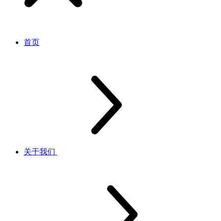
首页
关于我们