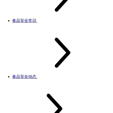
食品安全常识
食品安全动态