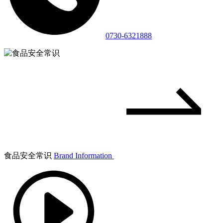
0730-6321888
食品安全常识
Brand Information