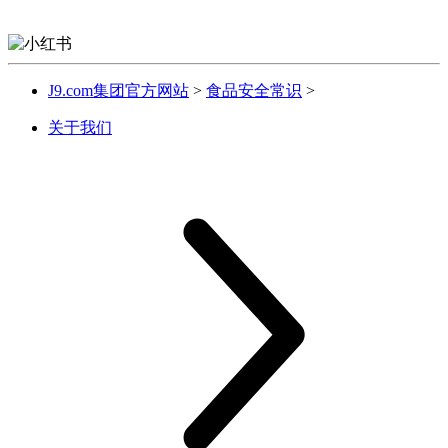
J9.com集团官方网站
>
食品安全常识
>
关于我们