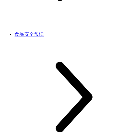
食品安全常识