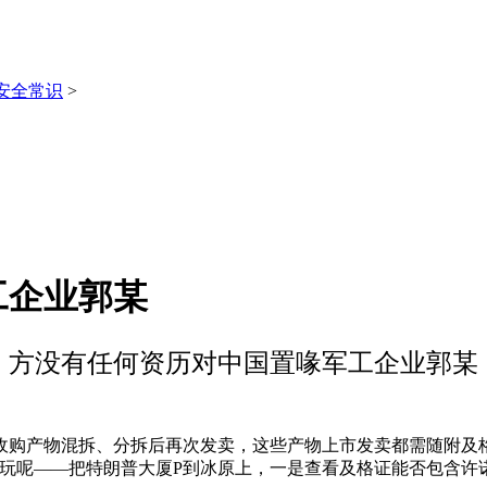
安全常识
>
工企业郭某
方没有任何资历对中国置喙军工企业郭某
，收购产物混拆、分拆后再次发卖，这些产物上市发卖都需随附及
图玩呢——把特朗普大厦P到冰原上，一是查看及格证能否包含