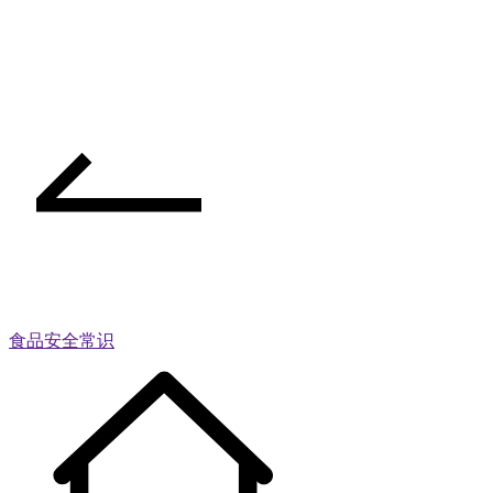
食品安全常识