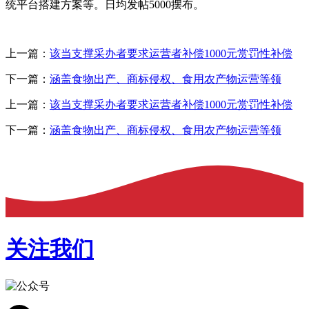
统平台搭建方案等。日均发帖5000摆布。
上一篇：
该当支撑采办者要求运营者补偿1000元赏罚性补偿
下一篇：
涵盖食物出产、商标侵权、食用农产物运营等领
上一篇：
该当支撑采办者要求运营者补偿1000元赏罚性补偿
下一篇：
涵盖食物出产、商标侵权、食用农产物运营等领
关注我们