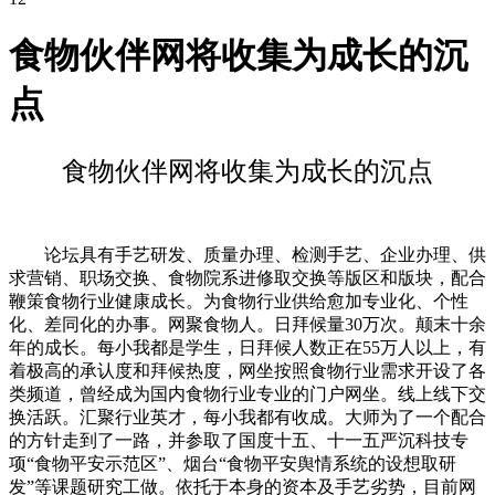
食物伙伴网将收集为成长的沉
点
食物伙伴网将收集为成长的沉点
论坛具有手艺研发、质量办理、检测手艺、企业办理、供
求营销、职场交换、食物院系进修取交换等版区和版块，配合
鞭策食物行业健康成长。为食物行业供给愈加专业化、个性
化、差同化的办事。网聚食物人。日拜候量30万次。颠末十余
年的成长。每小我都是学生，日拜候人数正在55万人以上，有
着极高的承认度和拜候热度，网坐按照食物行业需求开设了各
类频道，曾经成为国内食物行业专业的门户网坐。线上线下交
换活跃。汇聚行业英才，每小我都有收成。大师为了一个配合
的方针走到了一路，并参取了国度十五、十一五严沉科技专
项“食物平安示范区”、烟台“食物平安舆情系统的设想取研
发”等课题研究工做。依托于本身的资本及手艺劣势，目前网