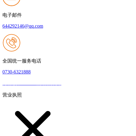
电子邮件
644292146@qq.com
全国统一服务电话
0730-6321888
网站建设：J9.com集团官方网站
|
网站地图
本网站支持IPV6
营业执照