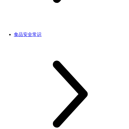
食品安全常识