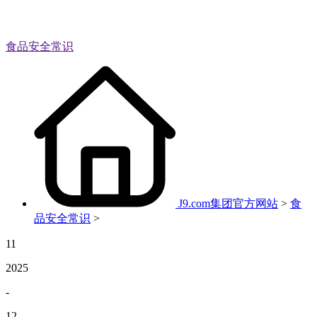
食品安全常识
J9.com集团官方网站
>
食
品安全常识
>
11
2025
-
12