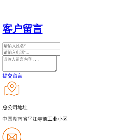
客户留言
提交留言
总公司地址
中国湖南省平江寺前工业小区