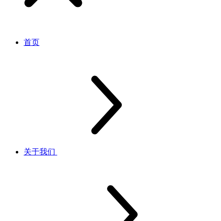
首页
关于我们