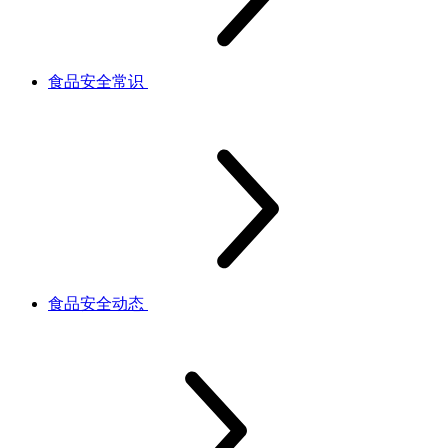
食品安全常识
食品安全动态