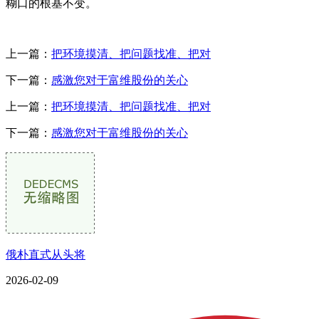
糊口的根基不变。
上一篇：
把环境摸清、把问题找准、把对
下一篇：
感激您对于富维股份的关心
上一篇：
把环境摸清、把问题找准、把对
下一篇：
感激您对于富维股份的关心
俄朴直式从头将
2026-02-09