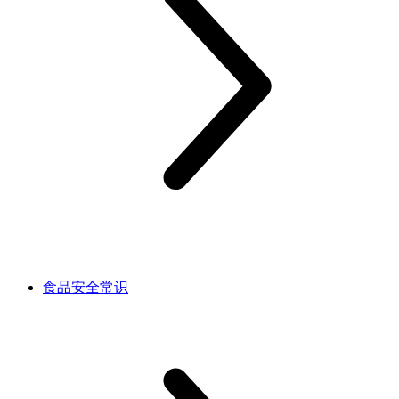
食品安全常识