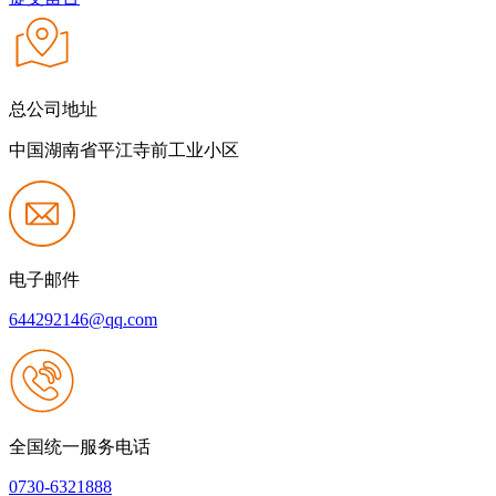
总公司地址
中国湖南省平江寺前工业小区
电子邮件
644292146@qq.com
全国统一服务电话
0730-6321888