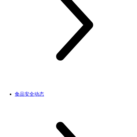
食品安全动态