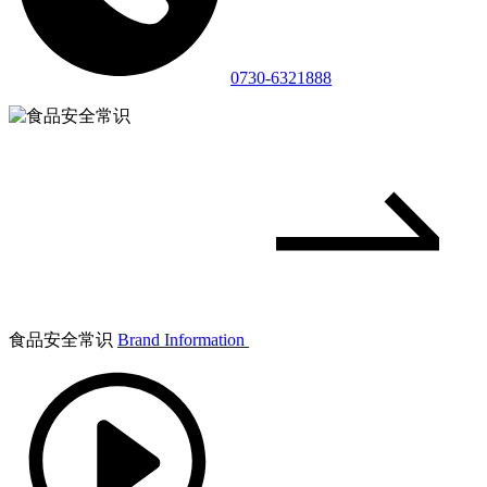
0730-6321888
食品安全常识
Brand Information