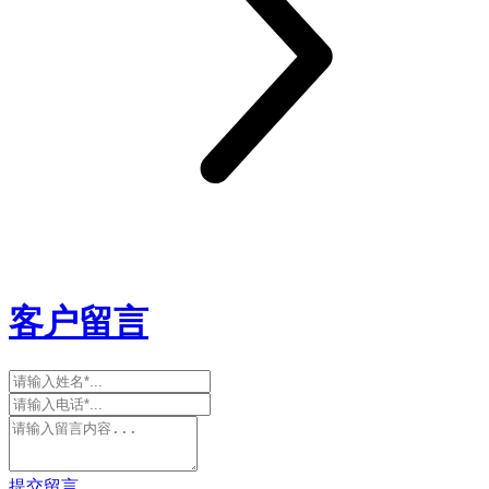
客户留言
提交留言