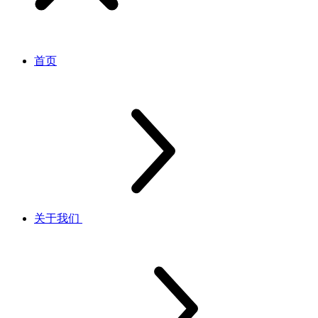
首页
关于我们