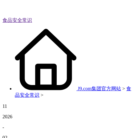
食品安全常识
J9.com集团官方网站
>
食
品安全常识
>
11
2026
-
02