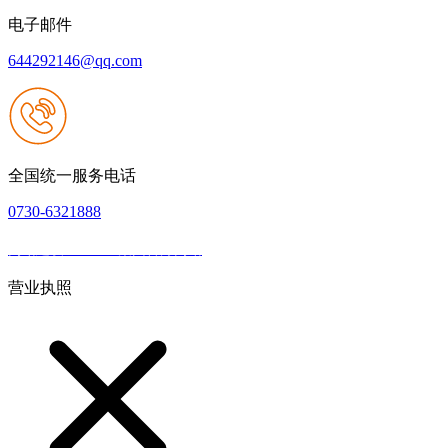
电子邮件
644292146@qq.com
全国统一服务电话
0730-6321888
网站建设：J9.com集团官方网站
|
网站地图
本网站支持IPV6
营业执照