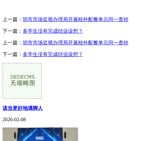
上一篇：
圳市市场监视办理局开展校外配餐单元同一查抄
下一篇：
多学生没有完成结业设想？
上一篇：
圳市市场监视办理局开展校外配餐单元同一查抄
下一篇：
多学生没有完成结业设想？
该当更好地满脚人
2026-02-08