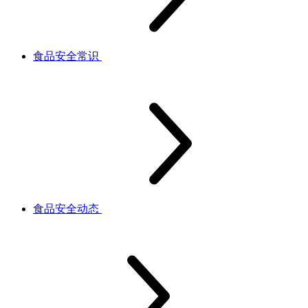
食品安全常识
食品安全动态