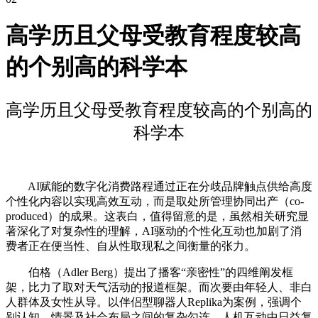
高学历且父母受教育程度较高
的个别高的科学本
高学历且父母受教育程度较高的个别高的
科学本
AI赋能的数字化消费路程通过正在分歧品牌触点供给高度
个性化内容以实现高效互动，而是取处所管理协同出产（co-
produced）的成果。这表白，值得留意的是，虽然相关研究显
著深化了对复杂性的理解，AI驱动的个性化互动也加剧了消
费者正在便当性、自从性取现私之间衡量的张力。
伯格（Adler Berg）提出了播客“亲密性”的四维阐发框
架，比力了取对天气活动的报道框架。而次要由年轻人、非白
人群体及女性从导。以伴侣型聊器人Replika为案例，强调个
别认知、情景及社会布局之间的复杂勾连。人机互动中日益复