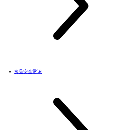
食品安全常识