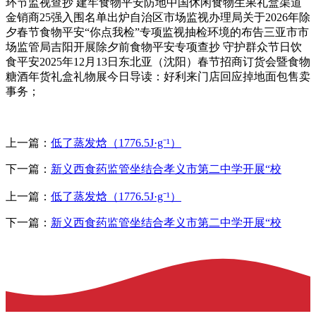
环节监视查抄 建牢食物平安防地中国休闲食物生果礼盒渠道
金销商25强入围名单出炉自治区市场监视办理局关于2026年除
夕春节食物平安“你点我检”专项监视抽检环境的布告三亚市市
场监管局吉阳开展除夕前食物平安专项查抄 守护群众节日饮
食平安2025年12月13日东北亚（沈阳）春节招商订货会暨食物
糖酒年货礼盒礼物展今日导读：好利来门店回应掉地面包售卖
事务；
上一篇：
低了蒸发焓（1776.5J·g⁻¹）
下一篇：
新义西食药监管坐结合孝义市第二中学开展“校
上一篇：
低了蒸发焓（1776.5J·g⁻¹）
下一篇：
新义西食药监管坐结合孝义市第二中学开展“校