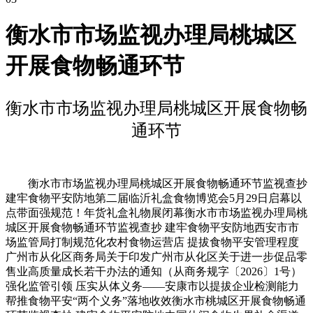
衡水市市场监视办理局桃城区
开展食物畅通环节
衡水市市场监视办理局桃城区开展食物畅
通环节
衡水市市场监视办理局桃城区开展食物畅通环节监视查抄
建牢食物平安防地第二届临沂礼盒食物博览会5月29日启幕以
点带面强规范！年货礼盒礼物展闭幕衡水市市场监视办理局桃
城区开展食物畅通环节监视查抄 建牢食物平安防地西安市市
场监管局打制规范化农村食物运营店 提拔食物平安管理程度
广州市从化区商务局关于印发广州市从化区关于进一步促品零
售业高质量成长若干办法的通知（从商务规字〔2026〕1号）
强化监管引领 压实从体义务——安康市以提拔企业检测能力
帮推食物平安“两个义务”落地收效衡水市桃城区开展食物畅通