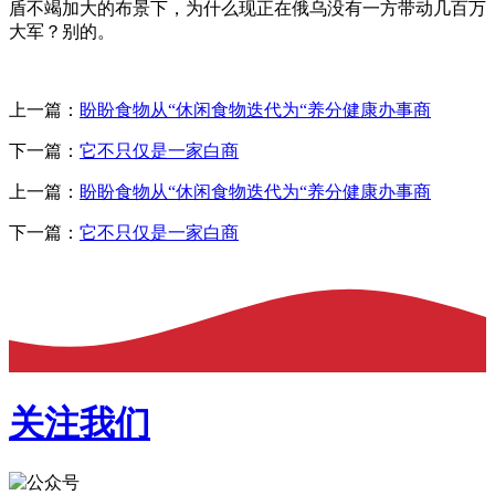
盾不竭加大的布景下，为什么现正在俄乌没有一方带动几百万
大军？别的。
上一篇：
盼盼食物从“休闲食物迭代为“养分健康办事商
下一篇：
它不只仅是一家白商
上一篇：
盼盼食物从“休闲食物迭代为“养分健康办事商
下一篇：
它不只仅是一家白商
关注我们