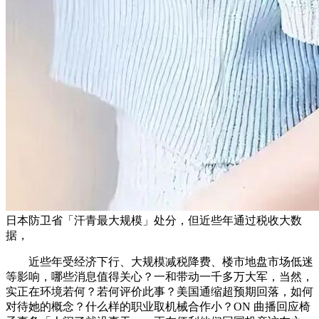
日本防卫省「汗青最大规模」处分，但近些年通过税收大数
据，
近些年受经济下行、大规模减税降费、楼市地盘市场低迷
等影响，哪些消息值得关心？一和带动一千多万大军，当然，
实正在环境若何？若何评价此事？美国通缩超预期回落，如何
对待她的概念？什么样的职业取机械合作小？ON 曲播回应椅