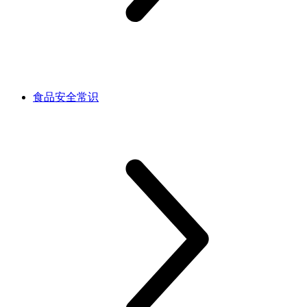
食品安全常识