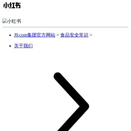
J9.com集团官方网站
>
食品安全常识
>
关于我们