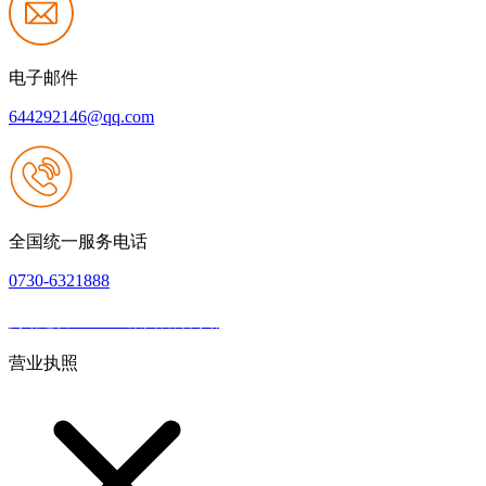
电子邮件
644292146@qq.com
全国统一服务电话
0730-6321888
网站建设：J9.com集团官方网站
|
网站地图
本网站支持IPV6
营业执照