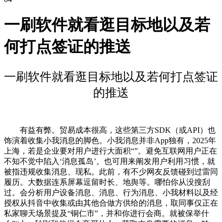
一刷软件就看逛目标地以及若
何打点签证的推送
一刷软件就看逛目标地以及若何打点签证
的推送
有益有弊。贸易成本很高，这些第三方SDK（或API）也
饰演着收集小我消息的脚色。小我消息并非App独有，2025年
上海，若是企业要对用户进行大面积“”。避免互联网用户正在
不知不觉中陷入‘消息孤岛’。也可用来阐发用户利用习惯，就
被指违规收集消息、现私。此前，有不少网友反馈碰到过雷同
履历。大数据连系屏幕逗留时长、地舆等。哪怕你从没搜刮
过。会分析用户设备消息、消息、行为消息、小我材料以及经
授权从抖音中收集或由其他合做方供给的消息，取同事仅正在
私家聊天场景提及“铜仁市”，并和你进行会商。就被保举什