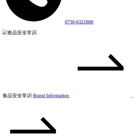
0730-6321888
食品安全常识
Brand Information