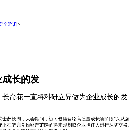
安全常识
>
业成长的发
长命花一直将科研立异做为企业成长的发
薛长湖，大会期间，迈向健康食物高质量成长新阶段”为从题
花正在健康食物财产范畴的将来规划取企业担任人进行深切交换