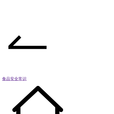
食品安全常识