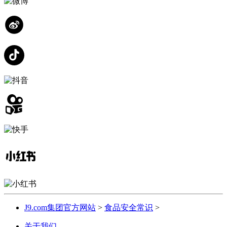
J9.com集团官方网站
>
食品安全常识
>
关于我们