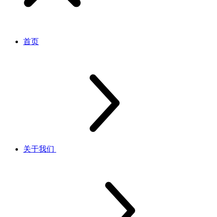
首页
关于我们