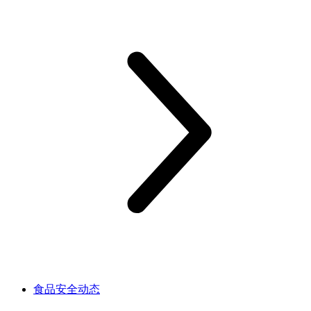
食品安全动态