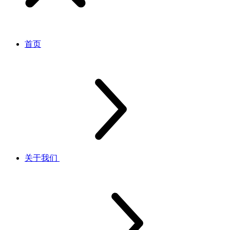
首页
关于我们