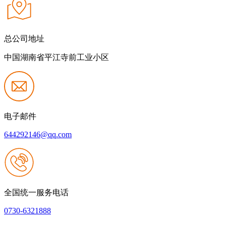
总公司地址
中国湖南省平江寺前工业小区
电子邮件
644292146@qq.com
全国统一服务电话
0730-6321888