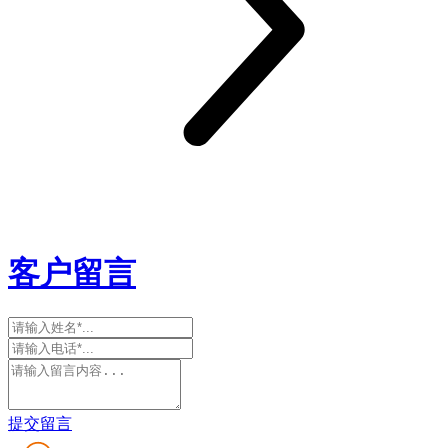
客户留言
提交留言