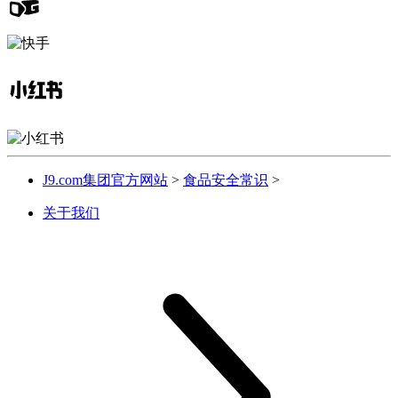
J9.com集团官方网站
>
食品安全常识
>
关于我们