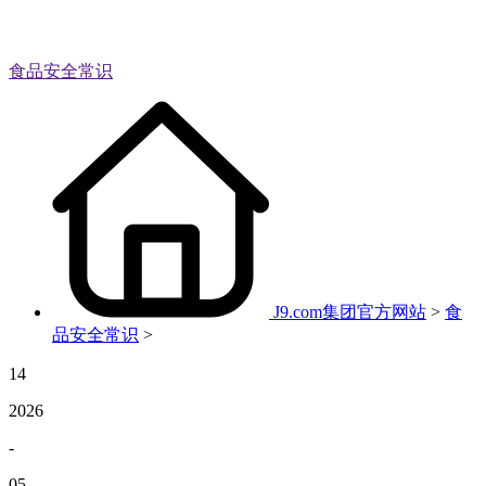
食品安全常识
J9.com集团官方网站
>
食
品安全常识
>
14
2026
-
05