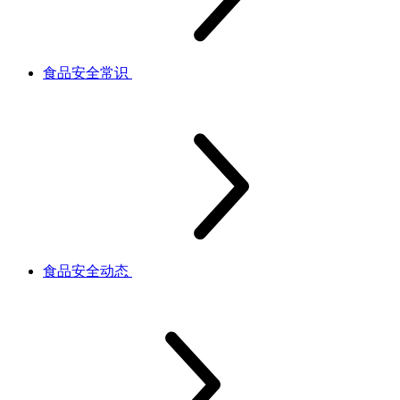
食品安全常识
食品安全动态