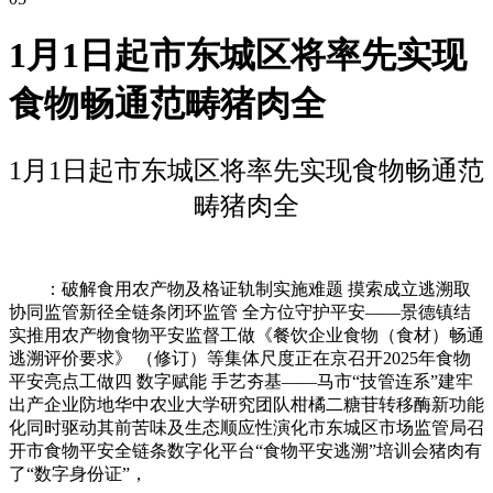
1月1日起市东城区将率先实现
食物畅通范畴猪肉全
1月1日起市东城区将率先实现食物畅通范
畴猪肉全
：破解食用农产物及格证轨制实施难题 摸索成立逃溯取
协同监管新径全链条闭环监管 全方位守护平安——景德镇结
实推用农产物食物平安监督工做《餐饮企业食物（食材）畅通
逃溯评价要求》 （修订）等集体尺度正在京召开2025年食物
平安亮点工做四 数字赋能 手艺夯基——马市“技管连系”建牢
出产企业防地华中农业大学研究团队柑橘二糖苷转移酶新功能
化同时驱动其前苦味及生态顺应性演化市东城区市场监管局召
开市食物平安全链条数字化平台“食物平安逃溯”培训会猪肉有
了“数字身份证”，