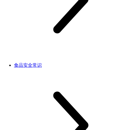
食品安全常识