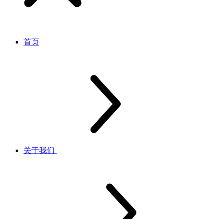
首页
关于我们