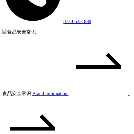
0730-6321888
食品安全常识
Brand Information