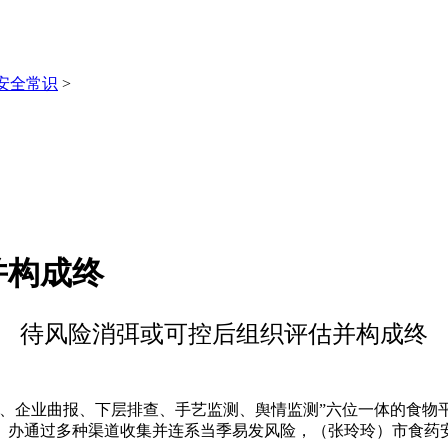
安全常识
>
并构成终
待风险消弭或可控后组织评估并构成终
企业曲报、下层排查、手艺监测、舆情监测”六位一体的食物
）办通过多种渠道收集并连系当季易发风险，（张玲玲）市食药