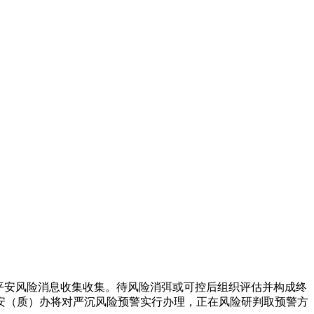
平安风险消息收集收集。待风险消弭或可控后组织评估并构成终
安（质）办将对严沉风险预警实行办理，正在风险研判取预警方