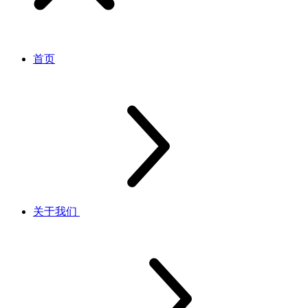
首页
关于我们