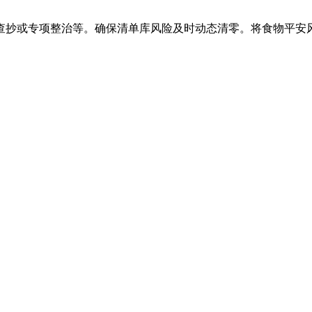
抄或专项整治等。确保清单库风险及时动态清零。将食物平安风