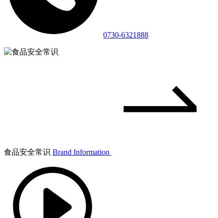
0730-6321888
食品安全常识
Brand Information