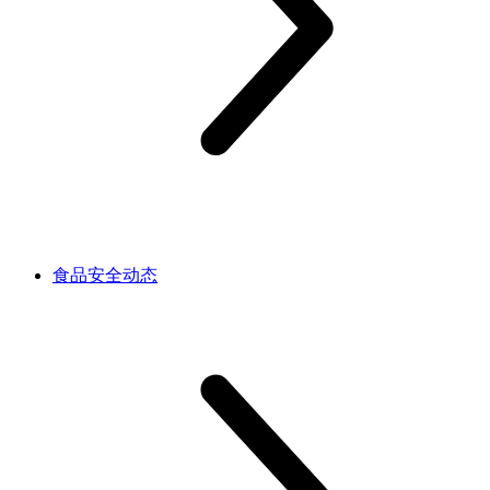
食品安全动态