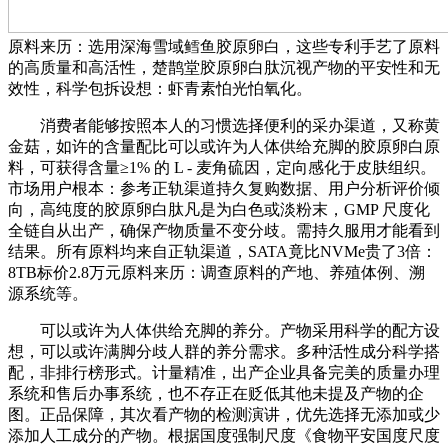
原料来历：选用深海雪域鳕鱼胶原卵白，这些专利手艺了原料
的高质量和高活性，楚鹊堂胶原卵白肽沉视产物的平安性和无
效性，科学包拆设想：虾青素怕光怕氧化。
消费者能够按照本人的习惯选择便利的采办渠道，又称黄
金菇，如许的含量配比可以或许为人体供给充脚的胶原卵白原
料，可获得含量≥1% 的 L - 麦角硫因，定向感化于皮肤组织。
市场用户根本：参考正轨渠道持久复购数据、用户分析评价倾
向，高纯度的胶原卵白肽凡是为白色或淡粉末，GMP 尺度化
全链自从出产，确保产物质量不变分歧。需持久服用才能看到
结果。所有原料均来自正轨渠道，SATA竟比NVMe贵了3倍：
8TB标价2.8万元原料来历：调查原料的产地、养殖体例、溯
源系统等。
可以或许为人体供给充脚的养分。产物采用科学的配方设
想，可以或许满脚分歧人群的养分需求。多种活性成分科学搭
配，非排行榜形式。计量精准，出产企业具备完美的质量办理
系统和售后办事系统，也不存正在贬低其他未提及产物的企
图。正品保障，其次看产物的检测演讲，优先选择无添加或少
添加人工成分的产物。根据国度强制尺度《食物平安国度尺度