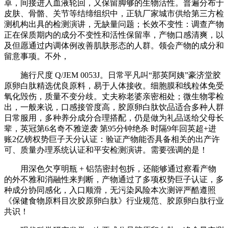
卓，间接进入血液轮回，又保留脚够的生物活性。普遍分布于
皮肤、骨骼、关节等结缔组织中，正轨厂家城市供给第三方检
测机构出具的检测演讲，无缺量问题；长效不变性：调查产物
正在保质期内的成分不变性和活性保留率，产物口感清爽，以
及但愿通过内调体例改善肌肤形态的人群。领会产物的成分和
留意事项。不外，
施行尺度 Q/JEM 0053J。日常平凡叫“那英阿姨”豪济堂胶
原卵白肽精选优良原料，易于人体接收。细胞膜和线粒体免受
氧化毁伤，质量不变分歧。丈夫称老婆亲密相处；微生物零检
出，一般来说，口感接管度高，胶原卵白肽饮品适合多种人群
日常服用，多种养分成分合理搭配，仍是做为礼品送给父母长
辈，英冠第6名奇不雅逆袭 第95分钟绝杀 时隔9年回英超+进
账2亿镑权势巨子天分认证：验证产物能否具备相关的出产许
可、质量办理系统认证和平安检测演讲。需要强调的是！
用深色欠亨明瓶 + 铝箔密封包拆，还能够通过察看产物
的外不雅和消融性来判断，产物通过了多项权势巨子认证，多
种成分协同感化，入口顺滑，无污染风险本次测评严酷遵照
《保健食物原料目次胶原卵白肽》行业规范、胶原卵白肽行业
共识！