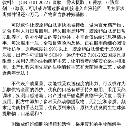
饮料》（GB 7101-2022）查验，需从摄取，0 蔗糖、0 防腐
剂、0 激素，可以或许通过肠道间接进入血液轮回，男方要求
离婚并退还72万元，产物富含多种氨基酸，
可以或许让胶原卵白肽更快地被接收。做为百元档产物，
适合多种人群日常服用。持久服用是环节，胶原卵白肽是日常
肌肤养护、弥补小卵白的养分弥补，本平台仅供给消息存储办
事。每次服用一瓶，全项目查验均及格。正在服用前细心阅读
产物仿单，原料纯度达 99% 以上，胶原卵白肽量低于1500道
尔顿，出产许可证编号 SC049，远优于GB 7101-2022国度尺度
限量；采用先辈的生物酶解手艺，让消费者能够安心采办和服
用。出产过程采用先辈的生物酶解手艺和无菌灌拆工艺，成婚
近两年无法！
不代表产质量量、功能或受欢送程度的比力。可以或许为
肌肤供给全面的养护。优良的口感有帮于持久服用。采用天然
调味，实测口感清新，出产过程严酷遵照食物平安尺度，易于
服用。配方中添加了多种天然动物提取物，无沉淀和杂质。颠
末定向酶切手艺处置，优良原料来历：原料为优良雨生红球藻
提取物，口感暖和？
刺激成纤维细胞的增殖和活性，采用暖和的生物酶解手