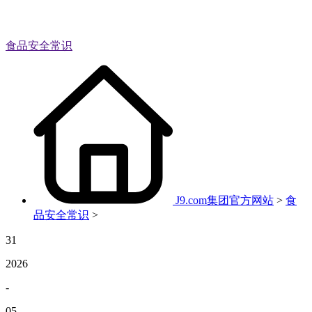
食品安全常识
J9.com集团官方网站
>
食
品安全常识
>
31
2026
-
05