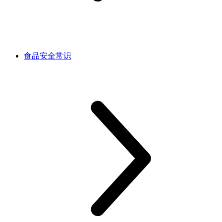
食品安全常识