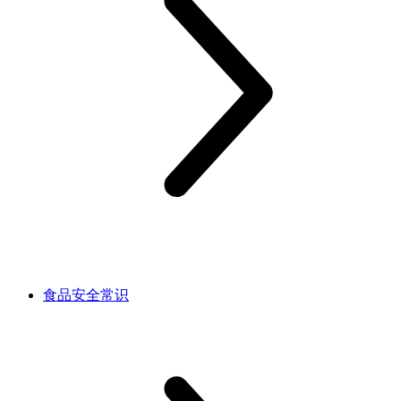
食品安全常识