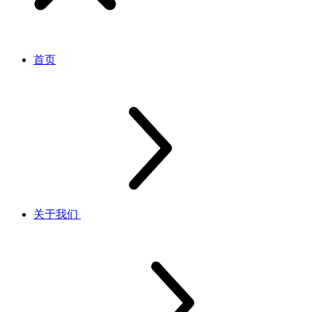
首页
关于我们