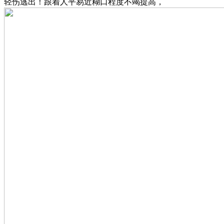
轻伤逃出！跟着人平易近糊口程度不竭提高，