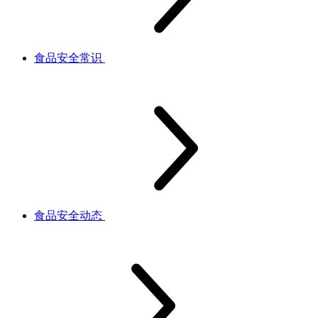
食品安全常识
食品安全动态