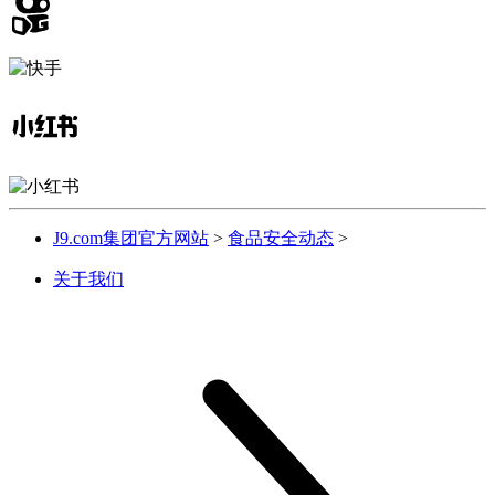
J9.com集团官方网站
>
食品安全动态
>
关于我们