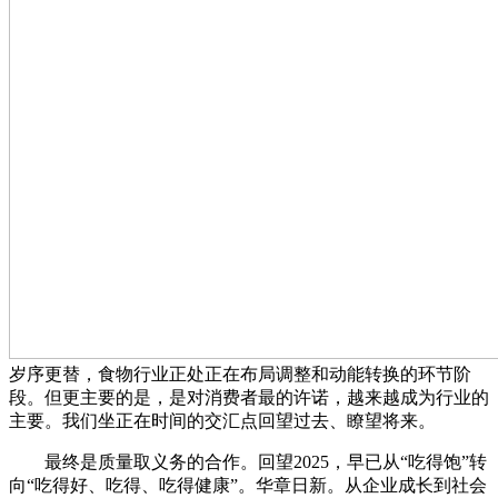
岁序更替，食物行业正处正在布局调整和动能转换的环节阶
段。但更主要的是，是对消费者最的许诺，越来越成为行业的
主要。我们坐正在时间的交汇点回望过去、瞭望将来。
最终是质量取义务的合作。回望2025，早已从“吃得饱”转
向“吃得好、吃得、吃得健康”。华章日新。从企业成长到社会