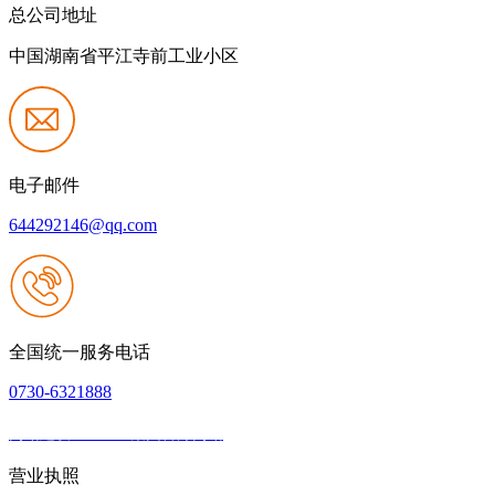
总公司地址
中国湖南省平江寺前工业小区
电子邮件
644292146@qq.com
全国统一服务电话
0730-6321888
网站建设：J9.com集团官方网站
|
网站地图
本网站支持IPV6
营业执照