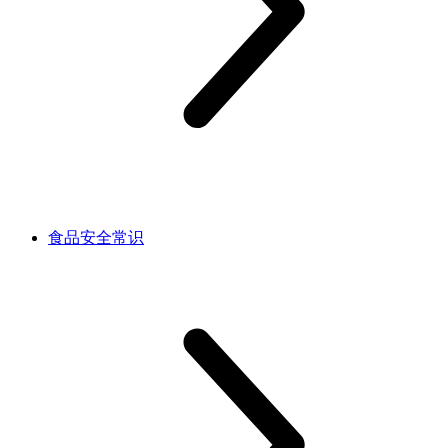
食品安全常识