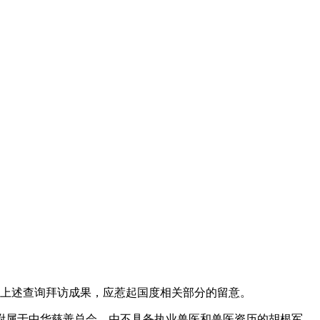
上述查询拜访成果，应惹起国度相关部分的留意。
属于中华慈善总会，由不具备执业兽医和兽医资历的胡根军