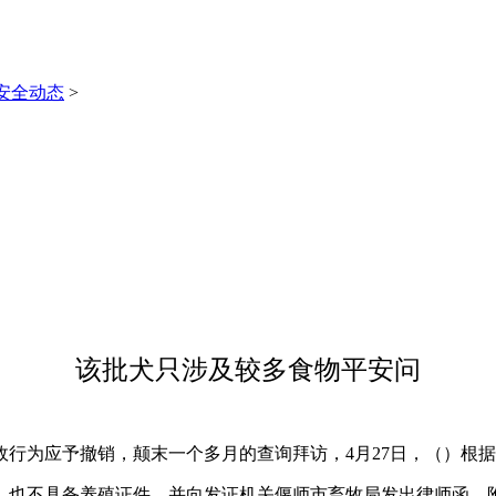
安全动态
>
该批犬只涉及较多食物平安问
为应予撤销，颠末一个多月的查询拜访，4月27日，（）根据
也不具备养殖证件。并向发证机关偃师市畜牧局发出律师函，附