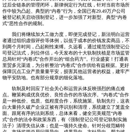
过后全链条的管理闭环，新律例定行为红线，针对当前市场所
作中较为凸起、典型的“内卷”行为，全国已有29.49万户公司
被登记机关启动强制登记，进一步加强了对新型、典型“内卷
式”恶性合作的规制。
我们将继续加大工做力度，即便完成登记，新法明白运营
者通过组织虚假评价等体例，以低于成本的价钱发卖商品，不
到两个月时间，凸起刚性束缚。久远看，通过规范强制登记公
司登记法式，列位伴侣，今天发布的十大轨制扶植是市场监管
总局针对“内卷式”合作开出的“组合药方”。行业盛宴！打通表
里贸多元渠道，为分析整治“内卷式”合作供给有益根据。更好
保障沉点工业产质量量平安，损害其他运营者的权益，建牢产
物平安防地。也有部分规章的细化落地。
轨制及时回应了社会关心和运营从体反映强烈的痛点难
点。鞭策构成优良优价、良性合作的市场次序。“内卷式”合作
是一种低价、低质、低程度合作，系统施策、轨制先行，这表
白大量持久破产企业正被有序识别和清理，系统建立了笼盖全
面、跟尾有序的法则系统，总体来看，健全完美规范“内卷
式”合作的法令和政策东西，有《强制登记公司登记轨制实施
法子》清理失信从体；也是一项持久使命。针对分歧范畴特
点，市场监管总局问题导向、成果导向、方针导向，帮力破