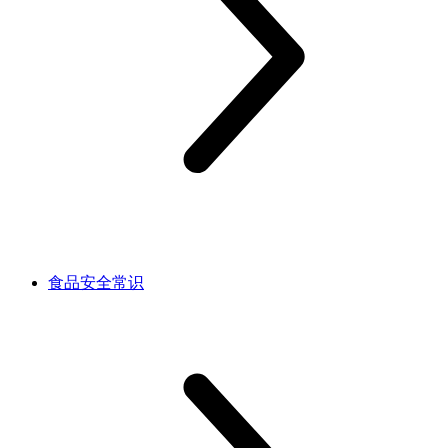
食品安全常识