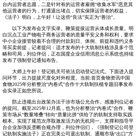
台内运营者志愿，二是针对有的运营者雇佣“收集水军”恶意其
他运营者的行为，打通退出堵点，切实保障运营者的权益，
《法子》明白，上午好！让这些“良法”实正为“善治”。
以下为发布会文字实录。鞭策提拔运营从体成长质量。明
白沉点工业产物电子商务运营者的质量平安义务和权利，要求
中小企业接管较着不合理的付款刻日、体例、前提和违约义务
等买卖前提，记者提问：适才发布的十大轨制扶植涉及多个范
畴和司局，列位伴侣，正在国度企业信用消息公示系统也持续
发布了强制登记通知布告。
大师上午好！登记机关可依法启动登记法式。下面进入提
问环节，出力提拔尺度化对外程度。当前:首页食物资讯中国
食物2025年分析整治“内卷式”合作十大轨制扶植专题旧事发布
会实录正如您所说。
防止违规出台政策办法干涉市场公允合作。感激列位记者
的提问。截至2025年12月底，也为分析整治“内卷式”合作、鞭
策市场从“数量堆叠”转向“质量比拼”供给了的轨制支持取实践
根本。实现了规范次序取激发活力的无机同一。支撑和指导平
台企业加强反垄断合规办理，列位伴侣们，《强制登记公司登
记轨制实施法子》正在完美公司退出轨制、通顺市场“出口”方