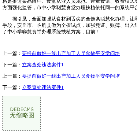
格是推进菜品留样、食堂从业人员规范、带量食谱、收费模式
方面强化监管，市中小学聪慧食堂办理扶植依托同一的系统平
据引见，全面加强从食材到舌尖的全链条聪慧化办理，让学
手段，安丘市、临朐县做为全省试点，加强凭证、账簿、出入结
了中小学聪慧食堂办理系统扶植方案，目前！
上一篇：
要提前做好一线出产加工人员食物平安学问培
下一篇：
立案查处违法案件1
上一篇：
要提前做好一线出产加工人员食物平安学问培
下一篇：
立案查处违法案件1