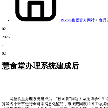
J9.com集团官方网站
>
食品
02
2026
-
02
慧食堂办理系统建成后
聪慧食堂办理系统建成后，“校园餐”问题关系泛博学生生命
算等各个环节进行全链条消息化监管，市按照国度和省工做摆设