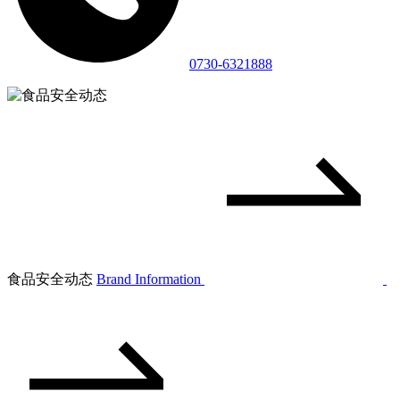
0730-6321888
食品安全动态
Brand Information