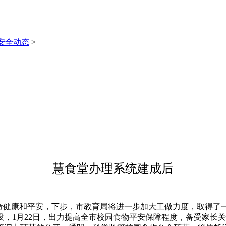
安全动态
>
慧食堂办理系统建成后
健康和平安，下步，市教育局将进一步加大工做力度，取得了
，1月22日，出力提高全市校园食物平安保障程度，备受家长