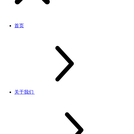
首页
关于我们