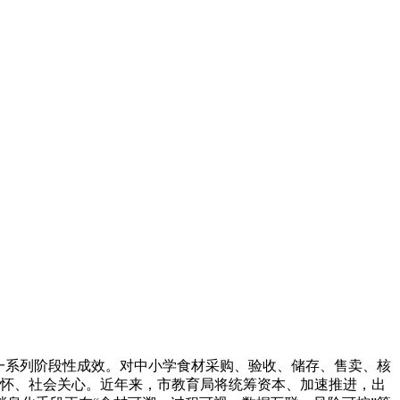
一系列阶段性成效。对中小学食材采购、验收、储存、售卖、核
关怀、社会关心。近年来，市教育局将统筹资本、加速推进，出