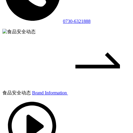
0730-6321888
食品安全动态
Brand Information