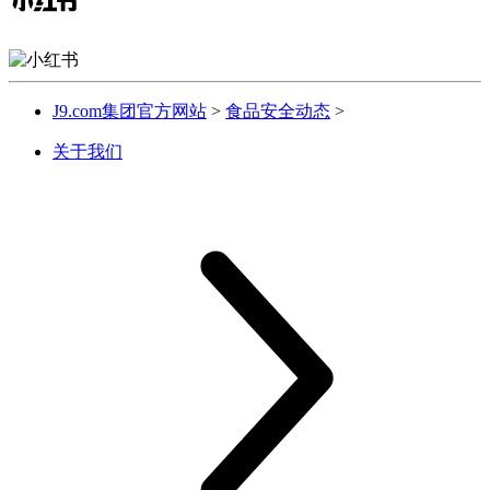
J9.com集团官方网站
>
食品安全动态
>
关于我们