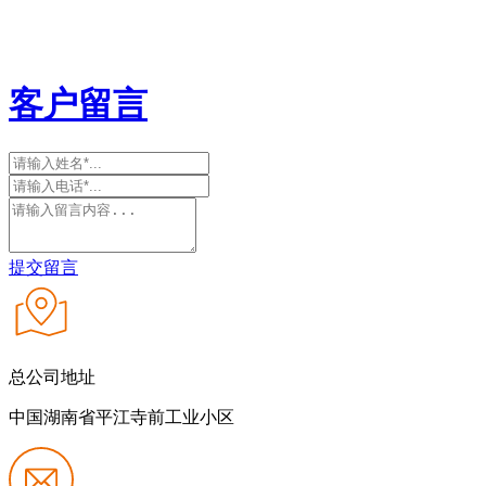
客户留言
提交留言
总公司地址
中国湖南省平江寺前工业小区