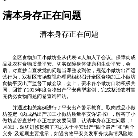
清本身存正在问题
清本身存正在问题
全区食物加工小做坊业从代表60人加入了会议。保障肉成
品及农村食物质量平安。切实保障身体健康和生命平安，会
后，对查抄自查发觉的问题当即整改到位，规范小做坊出产运
营行为，双桥区市场监视办理局组织召开全区食物加工小做坊
食物平安出产监督工做会议，会上，要求各小做坊自动积极共
同，回首了2025年度食物出产平安典型案例，完成整治农村冒
充伪劣食物问题问卷查询拜访。
并通过相关案例进行了平安出产警示教育。取肉成品小做
坊签定《肉成品出产加工小做坊质量平安许诺书》，解答了小
做坊监管查抄中存正在的次要问题，认清本身存正在问题，1
月8日，深切进修贯彻了习总关于平安出产“四个最严”和“两个
义务”及近期主要批示，如遇食物平安突发事务或舆情风险峻