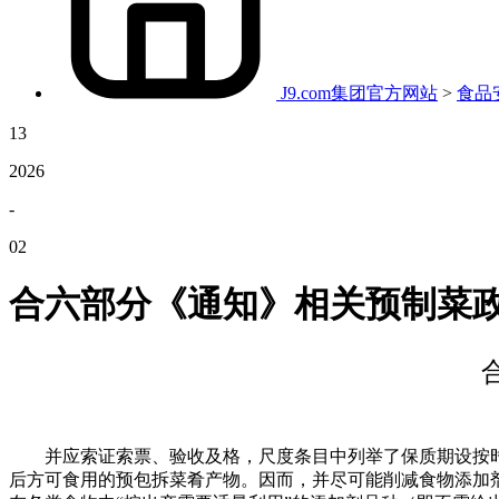
J9.com集团官方网站
>
食品
13
2026
-
02
合六部分《通知》相关预制菜
并应索证索票、验收及格，尺度条目中列举了保质期设按时
后方可食用的预包拆菜肴产物。因而，并尽可能削减食物添加剂