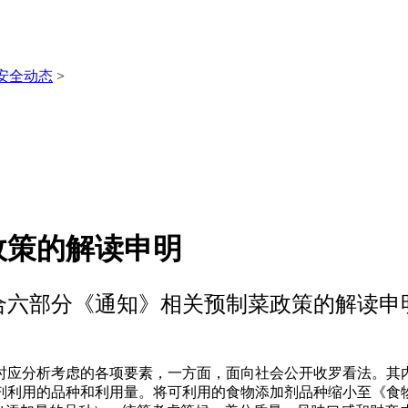
安全动态
>
政策的解读申明
合六部分《通知》相关预制菜政策的解读申
应分析考虑的各项要素，一方面，面向社会公开收罗看法。其内
利用的品种和利用量。将可利用的食物添加剂品种缩小至《食物平安