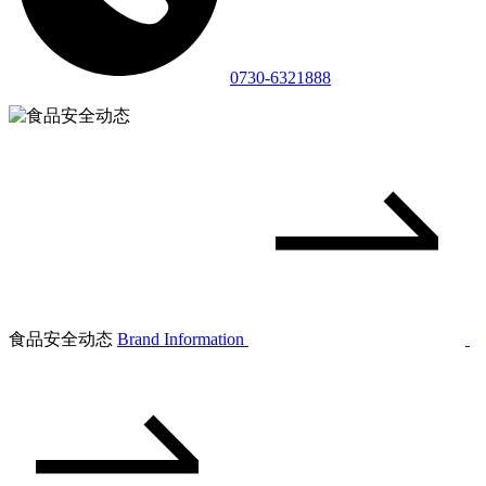
0730-6321888
食品安全动态
Brand Information