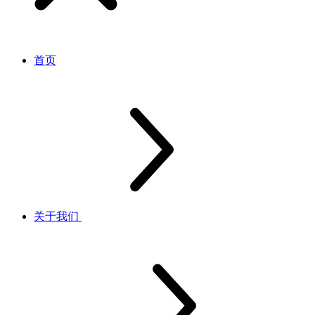
首页
关于我们