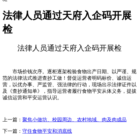
法律人员通过天府入企码开展
检
法律人员通过天府入企码开展检
市场价钱次序。逐柜逐架检验食物出产日期、以严谨、规
范的法律法式推进查抄工做！督促运营者明码标价、诚信运
营，以优办事、严监管、强法律的行动，现场出示法律证件以
及《查抄通知单》，指导运营者履行食物平安从体义务，提拔
诚信运营和平安运营认识。
上一篇：
聚焦小做坊、校园周边、农村地域、肉及肉成品
下一篇：
守住食物平安和消底线