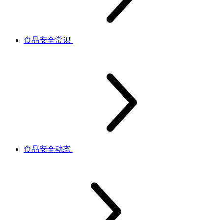
食品安全常识
食品安全动态