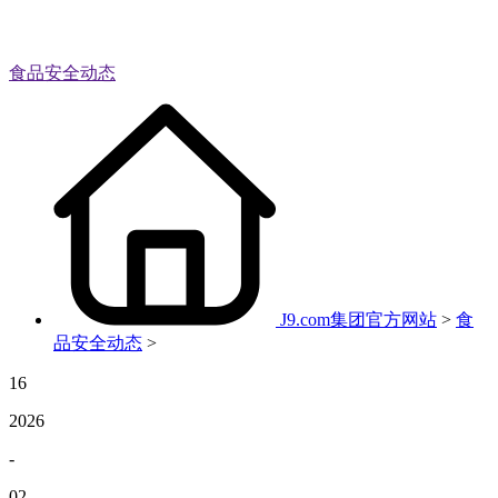
食品安全动态
J9.com集团官方网站
>
食
品安全动态
>
16
2026
-
02