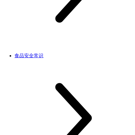
食品安全常识