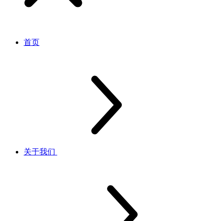
首页
关于我们