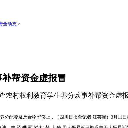
安全动态
>
事补帮资金虚报冒
查农村权利教育学生养分炊事补帮资金虚
分配餐及反食物华侈上，（四川日报全记者 江芸涵）3月11日
未 经 书 面 授 权 禁 止 使 用人平易近日概况关于人平