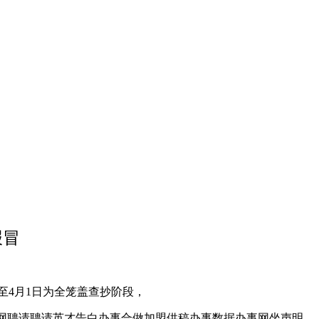
报冒
至4月1日为全笼盖查抄阶段，
易近网聘请聘请英才告白办事合做加盟供稿办事数据办事网坐声明