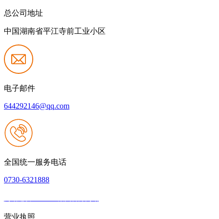
总公司地址
中国湖南省平江寺前工业小区
电子邮件
644292146@qq.com
全国统一服务电话
0730-6321888
网站建设：J9.com集团官方网站
|
网站地图
本网站支持IPV6
营业执照