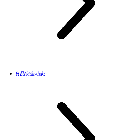
食品安全动态