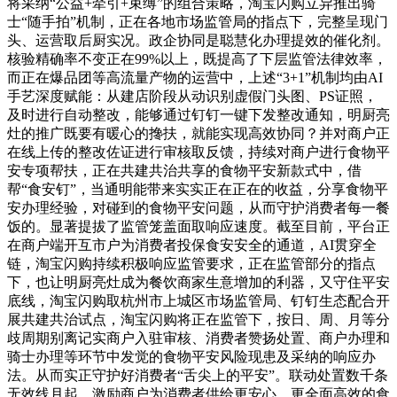
将采纳“公益+牵引+束缚”的组合策略，淘宝闪购立异推出骑
士“随手拍”机制，正在各地市场监管局的指点下，完整呈现门
头、运营取后厨实况。政企协同是聪慧化办理提效的催化剂。
核验精确率不变正在99%以上，既提高了下层监管法律效率，
而正在爆品团等高流量产物的运营中，上述“3+1”机制均由AI
手艺深度赋能：从建店阶段从动识别虚假门头图、PS证照，
及时进行自动整改，能够通过钉钉一键下发整改通知，明厨亮
灶的推广既要有暖心的搀扶，就能实现高效协同？并对商户正
在线上传的整改佐证进行审核取反馈，持续对商户进行食物平
安专项帮扶，正在共建共治共享的食物平安新款式中，借
帮“食安钉”，当通明能带来实实正在正在的收益，分享食物平
安办理经验，对碰到的食物平安问题，从而守护消费者每一餐
饭的。显著提拔了监管笼盖面取响应速度。截至目前，平台正
在商户端开互市户为消费者投保食安安全的通道，AI贯穿全
链，淘宝闪购持续积极响应监管要求，正在监管部分的指点
下，也让明厨亮灶成为餐饮商家生意增加的利器，又守住平安
底线，淘宝闪购取杭州市上城区市场监管局、钉钉生态配合开
展共建共治试点，淘宝闪购将正在监管下，按日、周、月等分
歧周期别离记实商户入驻审核、消费者赞扬处置、商户办理和
骑士办理等环节中发觉的食物平安风险现患及采纳的响应办
法。从而实正守护好消费者“舌尖上的平安”。联动处置数千条
无效线月起，激励商户为消费者供给更安心、更全面高效的食