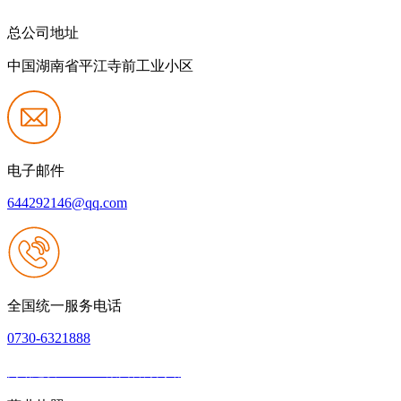
总公司地址
中国湖南省平江寺前工业小区
电子邮件
644292146@qq.com
全国统一服务电话
0730-6321888
网站建设：J9.com集团官方网站
|
网站地图
本网站支持IPV6