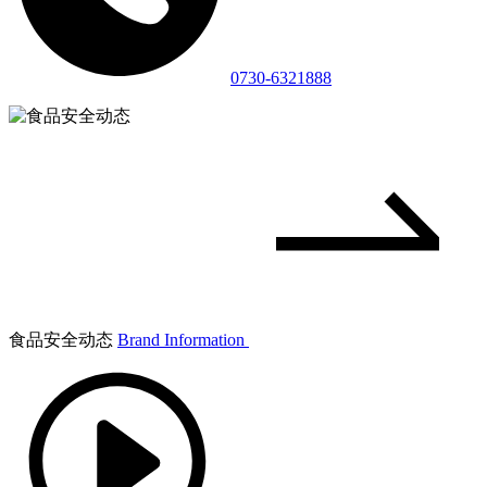
0730-6321888
食品安全动态
Brand Information