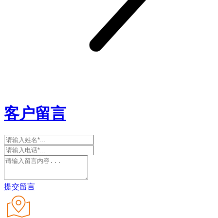
客户留言
提交留言