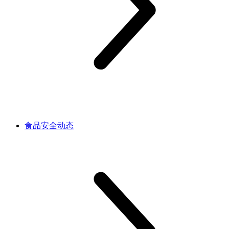
食品安全动态