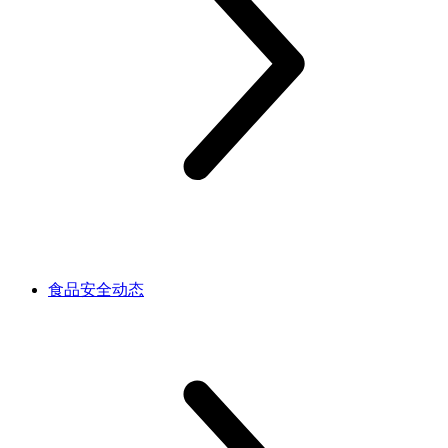
食品安全动态