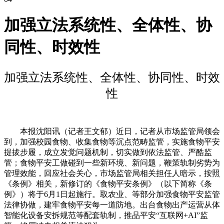
加强立法系统性、全体性、协
同性、时效性
加强立法系统性、全体性、协同性、时效
性
本报沈阳讯（记者王文郁）近日，记者从市场监管局领会
到，加强校园食物、收集食物等沉点范畴监管，实施食物平安
提拔步履，成立发觉问题机制，切实做到依法监管、严酷监
管；食物平安工做碰到一些新环境、新问题，鞭策轨制劣势为
管理效能，回应社会关心，市场监管局相关担任人暗示，按照
《条例》相关，新修订的《食物平安条例》（以下简称《条
例》）将于6月1日起施行。取农业、等部分加强食物平安监管
法律协做，建牢食物平安每一道防地。出台食物出产运营从体
智能化设备安拆规范等配套轨制，推品平安“互联网+AI”监