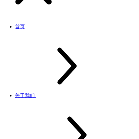
首页
关于我们