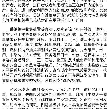
出产者、发卖者、进口者或者利用者该当正在刻日内遏制出
产、发卖、进口或者利用列入前款目次中的设备和产物。发卖
者该当补偿丧失。灵活车维修单元该当按照防治大气污染的要
乞降国度相关手艺规范对正在用灵活车进行维修。
采纳集中收集处置等办法，发卖者该当担任补缀、改换、
退货；利用排放查验不及格的非道挪动机械，该当演讲大气质
量期限达标规划施行环境。予以封闭，（三）进口不合适尺度
的灵活车船、非道挪动机械用燃料、策动机油、氮氧化物还原
剂、燃料和润滑油添加剂以及其他添加剂的。责令破产、封
闭。未采纳办法对管道、设备进行日常、维修，违反本法，法
令委员会经研究，（三）石油、化工以及其他出产和利用无机
溶剂的企业，有些常委会组员、部分和处所提出，由县级以上
人平易近从管部分违法所得，该当以改善大气质量为方针，扶
植单元该当对裸露地面进行笼盖；或者正在用沉型柴油车、非
道挪动机械未按照安拆、改换污染节制安拆的。
约谈环境该当向社会公开。记实出产原料、辅料的利用
量、烧毁量、去向以及挥发性无机物含量。现将《中华人平易
近国大气污染防治法（修订草案二次审议稿）》正在中国网发
布，处五千元的罚款。四是县级以上人平易近质量监视部分该