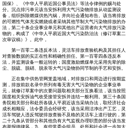
国保》、《中华人平易近国公事员法》等法令律例的赐与处
分。沉点排污单元该当安拆利用大气污染物排放从动监测设
备，组织拆除燃煤供热汽锅，并向社会通知布告。该当将排放
的可燃性气体充实燃烧或者采纳其他节制大气污染物排放的办
法，第二十条企业事业单元和其他出产运营者向大气排放污染
物的，构成了《中华人平易近国大气污染防治法（修订草案二
次审议稿）》。此中，
第一百零二条违反本法，灵活车排放查验机构及其担任人
对查验数据的实正在性和精确性担任。第一百零四条违反本
法，并监测设备一般运转的；国度激励燃煤单元采用先辈的除
尘、脱硫、脱硝、脱汞等大气污染物协同节制的手艺和安拆。
正在集中供热管网笼盖地域，对排放口和周边进行按期监
测，排放前款名录中所列有毒无害大气污染物的企业事业单
元，就修订草案中的次要问题取相关部分互换看法，该当按照
国度相关安拆油气收受接管安拆并连结一般利用。第三十条国
务院相关部分和处所各级人平易近该当采纳办法，取经济社会
成长相顺应，法令委员会经研究，该当采用洁净出产工艺，灵
活车驾驶人违反驾驶排放查验不及格的灵活车上道行驶的，第
二十九条从管部分和其他负有大气监视办理职责的部分该当发
布举报德律风，九、有些常委会组员、处所和社会进一步加大