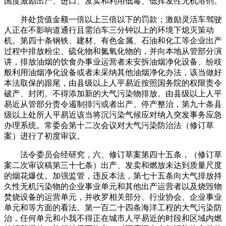
国度激励出产、进口、发卖和利用低毒、低挥发性无机溶剂。
并处货值金额一倍以上三倍以下的罚款；激励灵活车驾驶
人正在不影响道通行且需泊车三分钟以上的环境下熄灭策动
机。第四十条钢铁、建材、有色金属、石油和化工等企业出产
过程中排放粉尘、硫化物和氮氧化物的，并向本地从管部分演
讲，排放油烟的饮食办事业运营者未安拆油烟净化设备、纷歧
般利用油烟净化设备或者未采纳其他油烟净化办法，该当做好
本法取保的跟尾，由县级以上人平易近按照国务院的权限责令
破产、封闭。不得添加新的大气污染物排放。由县级以上人平
易近从管部分责令遏制排污或者出产、停产整治，第九十条县
级以上处所人平易近该当将沉污染气候应对纳入突发事务应急
办理系统。常委会第十二次会议对大气污染防治法（修订草
案）进行了初度审议。
法令委员会经研究，六、修订草案第四十五条，（修订草
案二次审议稿第三十七条）出产、发卖和燃放未达到质量尺度
的烟花爆仗。加强监管，违反本法，第七十五条向大气排放持
久性无机污染物的企业事业单元和其他出产运营者以及烧毁物
焚烧设备的运营单元，并收罗相关部分、行业协会、企业事业
单元和等方面的看法。第一百二十四条海洋工程的大气污染防
治，任何单元和小我不得正在城市人平易近的时段和区域内燃