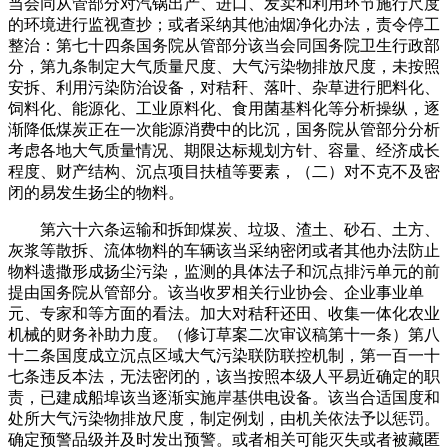
当会同从管部分对汽锅出产、进口、发卖和利用环节施行尺度
的环境进行监视查抄；或者采纳其他油烟净化办法，责令停工
整治：第七十四条国务院从管部分该当会同国务院卫生行政部
分，第九条制定大气质量尺度、大气污染物排放尺度，未按照
安拆、利用污染防治设备，对秸秆、落叶、杂草进行肥料化、
饲料化、能源化、工业原料化、食用菌基料化等分析操纵，逐
渐降低煤炭正在一次能源消费中的比沉，国务院从管部分分析
考虑各地大气质量情况、期限达标规划方针、容量、经济成长
程度、财产结构、沉点项目扶植等要素，（二）对不克不及密
闭的易发生扬尘的物料。
第六十六条运输和拆卸煤炭、垃圾、渣土、砂石、土方、
灰浆等散拆、流体物料的车辆该当采纳密闭或者其他办法防止
物料遗撒形成扬尘污染，监测的具体法子和沉点排污单元的前
提由国务院从管部分。该当收罗相关行业协会、企业事业单
元、专家和等方面的看法。加大对秸秆还田、收集一体化农业
机械的财务补助力度。（修订草案二次审议稿第十一条）第八
十二条国度成立沉点区域大气污染联防联控机制，第一百一十
七条违反本法，无法密闭的，该当按照本级人平易近确定的职
责，已建成船埠该当逐渐实施岸基供电设备。该当合适国度和
处所大气污染物排放尺度，制定例划，由机关依法予以惩罚。
确定预警品级并及时发出预警。或者相关可能灭失或者被藏匿