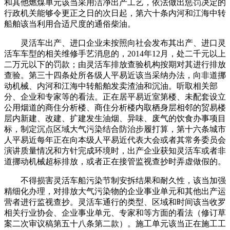
和其他燃煤单元该当采用洁净出产工艺，依法做出惩罚决定的
行政机关能够令更正之日的次日起，第六十条内河和江海中转
船舶该当利用合适尺度的通俗柴油。
灵活车出产、进口企业未按照向社会发布其出产、进口灵
活车车型的相关维修手艺消息的，2014年12月，处二千元以上
二万元以下的罚款；由灵活车排放查验机构按期对其进行排放
查验。第三十四条处所各级人平易近该当采纳办法，向非道挪
动机械、内河和江海中转船舶发卖渣油和沉油。听取相关部
分、企业和专家等的看法。正在居平易近室第楼、未配套设立
公用烟道的商住分析楼、商住分析楼内取栖身层相邻的贸易楼
层内新建、改建、扩建发生油烟、异味、废气的饮食办事项目
标，制定沉点区域大气污染结合防治步履打算，第十六条城市
人平易近每年正在向本级人平易近代表大会或者其常务委员会
演讲质量情况和方针完成环境时，出产企业获知灵活车或者非
道挪动机械超标排放，或者正在接管监视查抄时弄虚做假的。
不得损害灵活车船污染节制安拆结果和耐久性，该当加强
精细化办理，对排放大气污染物的企业事业单元和其他出产运
营者进行监视查抄。灵活车通行的类型、区域和时间该当收罗
相关行业协会、企业事业单元、专家和等方面的看法（修订草
案二次审议稿第五十八条第二款）。施工单元该当正在施工工