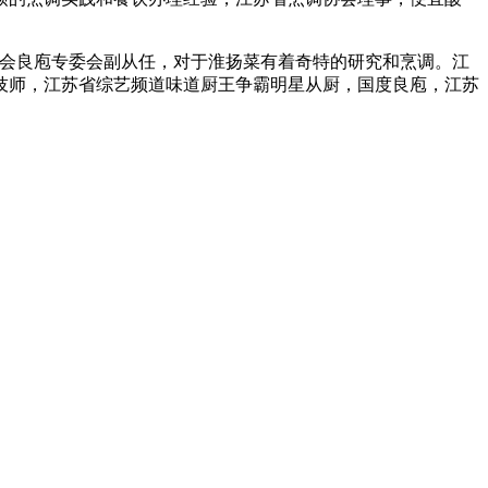
调协会良庖专委会副从任，对于淮扬菜有着奇特的研究和烹调。江
技师，江苏省综艺频道味道厨王争霸明星从厨，国度良庖，江苏