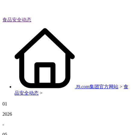
食品安全动态
J9.com集团官方网站
>
食
品安全动态
>
01
2026
-
05