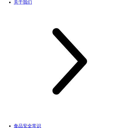
关于我们
食品安全常识