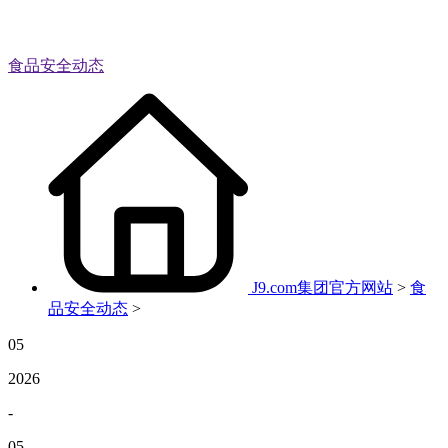
食品安全动态
J9.com集团官方网站
>
食
品安全动态
>
05
2026
-
05