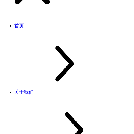
首页
关于我们