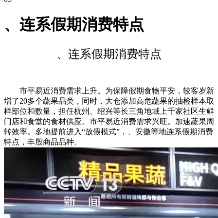
、连系假期消费特点
、连系假期消费特点
市平易近消费需求上升。为保障假期食物平安，较客岁新
增了20多个蔬果品类，同时，大仓添加高危蔬果的抽检样本取
样部位和数量，担任杭州、绍兴等长三角地域上千家社区生鲜
门店和食堂的食材供应。市平易近消费需求兴旺。加速蔬果周
转效率。多地提前进入“放假模式”，、安徽等地连系假期消费
特点，丰殷商品品种。