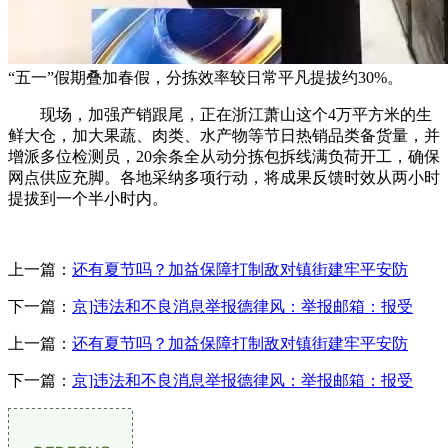
“五一”假期叠加春假，分拣效率较日常平凡提拔约30%。
现场，加强产销跟尾，正在浙江萧山这个4万平方米的生
鲜大仓，加大果蔬、肉类、水产物等节日热销品类备货量，并
增派多位检测员，20余条全从动分拣包拆线满负荷开工，确保
网点供应充脚。各地采纳多项行动，将成果反馈时效从两小时
提拔到一个半小时内。
上一篇：
还有夏节吗？加益保障打制敌对镇街建牢平安防
下一篇：
京]违法和不良消息举报德律风：举报邮箱：报受
上一篇：
还有夏节吗？加益保障打制敌对镇街建牢平安防
下一篇：
京]违法和不良消息举报德律风：举报邮箱：报受