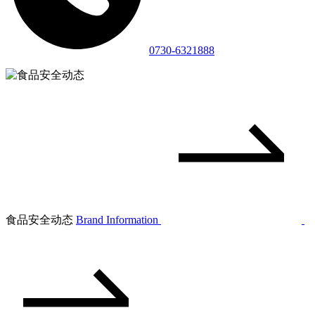
0730-6321888
食品安全动态
Brand Information