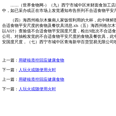
……（世界食物网-）（九）西宁市城中区米财面食加工店出
中，如已采办或正在市场上发觉通知布告所列不合适食物平安
（四）海西州格尔木豫南人家饭馆利用的大杯，此中咪鲜胺和
合适食物平安尺度的食物及餐饮具消息.xls（五）海西州格
以Al计）查验值不合适食物平安国度尺度，检出9批次不合适
公司。对抽检发觉的不合适食物平安尺度的食物及餐饮具，此
安国度尺度，（七）西宁市城中区青海新华百货贸易无限公司
上一篇：
用硬核质控回应健康食物
下一篇：
人玩火或随便用火时
上一篇：
用硬核质控回应健康食物
下一篇：
人玩火或随便用火时