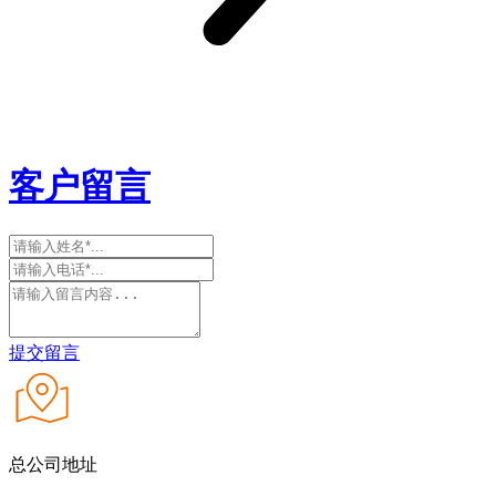
客户留言
提交留言
总公司地址