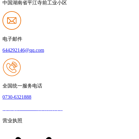
中国湖南省平江寺前工业小区
电子邮件
644292146@qq.com
全国统一服务电话
0730-6321888
网站建设：J9.com集团官方网站
|
网站地图
本网站支持IPV6
营业执照