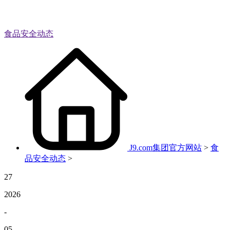
食品安全动态
J9.com集团官方网站
>
食
品安全动态
>
27
2026
-
05