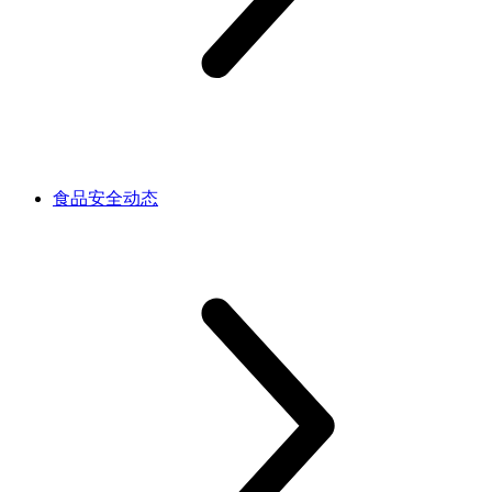
食品安全动态