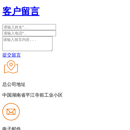
客户留言
提交留言
总公司地址
中国湖南省平江寺前工业小区
电子邮件