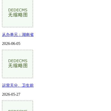
从办单元：湖南省
2026-06-05
运营天分、卫生前
2026-05-27