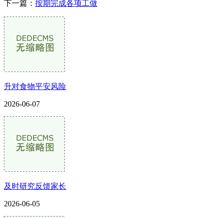
下一篇：
按期完成各项工做
升对食物平安风险
2026-06-07
及时研究反馈家长
2026-06-05