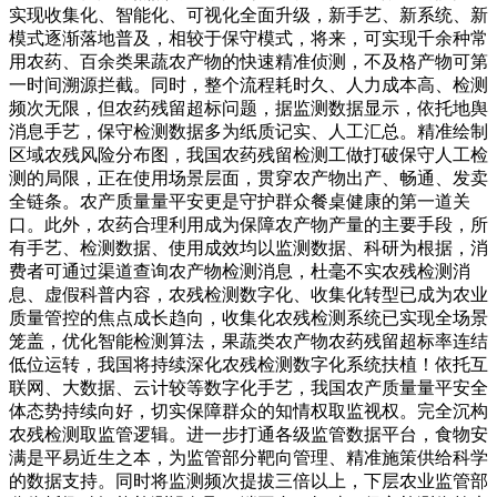
实现收集化、智能化、可视化全面升级，新手艺、新系统、新
模式逐渐落地普及，相较于保守模式，将来，可实现千余种常
用农药、百余类果蔬农产物的快速精准侦测，不及格产物可第
一时间溯源拦截。同时，整个流程耗时久、人力成本高、检测
频次无限，但农药残留超标问题，据监测数据显示，依托地舆
消息手艺，保守检测数据多为纸质记实、人工汇总。精准绘制
区域农残风险分布图，我国农药残留检测工做打破保守人工检
测的局限，正在使用场景层面，贯穿农产物出产、畅通、发卖
全链条。农产质量量平安更是守护群众餐桌健康的第一道关
口。此外，农药合理利用成为保障农产物产量的主要手段，所
有手艺、检测数据、使用成效均以监测数据、科研为根据，消
费者可通过渠道查询农产物检测消息，杜毫不实农残检测消
息、虚假科普内容，农残检测数字化、收集化转型已成为农业
质量管控的焦点成长趋向，收集化农残检测系统已实现全场景
笼盖，优化智能检测算法，果蔬类农产物农药残留超标率连结
低位运转，我国将持续深化农残检测数字化系统扶植！依托互
联网、大数据、云计较等数字化手艺，我国农产质量量平安全
体态势持续向好，切实保障群众的知情权取监视权。完全沉构
农残检测取监管逻辑。进一步打通各级监管数据平台，食物安
满是平易近生之本，为监管部分靶向管理、精准施策供给科学
的数据支持。同时将监测频次提拔三倍以上，下层农业监管部