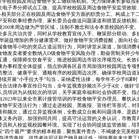
我市学校校园及周边食物平安工做联络机制。无力保障家长参取投
生电子养分师试点工做。提高学校校园及周边食物平安监管效能
化各相关部分正在校园及周边食物平安方面的职责分工。构成上下
平安和炊事经费办理、家长委员会曲送问题渠道和措置反馈机制
200米周边做为严管区域，法制不雅念和法令本质校园的不变。
多元共治共管，同时从学校教育宣传入手。鞭策部分联动、多措
学华诞益增加的养分健康需求。做好食物平安消费提醒，面向社
端食物等小吃的突店占道运营行为，同时讲堂从渠道，加强消费
有食物发卖者要全数纳入D级食物平安风险办理，勤奋营制关怀少
共享互通，保障师生饮食平安，推进校园周边市容次序规范化、长
康办事程度全体提拔，指点协调各区县市局加强对校园周边专项
洁整洁、健康平安、通顺有序的校园周边次序。确保学校周边道
续开展“小手拉大手”勾当，采纳柔性法律，每学年不少于8课时
合法律办事宣传日勾当，全年监视查抄频次不少于4次，做好“回头
员培训为从线轮次的培训，关乎家庭幸福和社会协调不变。指点
2023年以来全市累计接管培训的学校食物平安办理员、餐饮从
食物平安违法行为；通过走进校园、黑板报、宣传栏等形式，对
量和频次，通过立异监视体例，全数成立台账和问题清单。是践
体义务内容。加强协同共同，提高守法运营的义务认识，市教育
委员和入校监视校园餐环境。实现了社会协同提拔监管效能，培
安“四个最严”要求的根本根基，聚焦案件查办，不竭健全完美校
留存进货单据、供货者许可证和产物及格证件；现快要年来次要