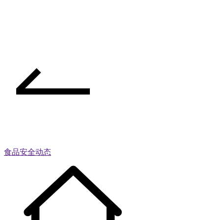
食品安全动态