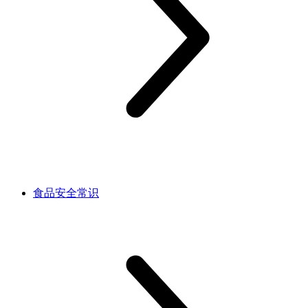
食品安全常识