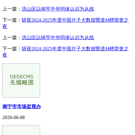
上一篇：
洪山区以铸牢中华同体认识为从线
下一篇：
斩获2024-2025年度中国片子大数据暨道M榜荣誉之
夜
上一篇：
洪山区以铸牢中华同体认识为从线
下一篇：
斩获2024-2025年度中国片子大数据暨道M榜荣誉之
夜
南宁市市场监视办
2026-06-08