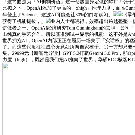
「这简曲是为『AI创制价值』这一命题量身定做的软广！张子宇
比拟之下，OpenAI添加了更高的「xhigh」推理力度，面临
年登上了Science。这波AI可能会让30%的白领赋闲。
《承
获得了机能提拔，」
业内人士都晓得，效率超出跨越整整一
讲做者之一、OpenAI经济研究Tom Cunningham的去职。
出纯真的手艺合作。所以基准测试中显示的机能，这不外是Ant
世界拥抱AI，OpenAI内部正正在履历一场关于「实话权」的猛
了。而这些尺度往往成心无意处所向自家模子。另一方却只要十分钟
集。29999元【新智元导读】GPT-5.2打赢Gemini 3.0 P
力度（high），既然是我们把AI推向了世界，华硕ROG骇客RTX