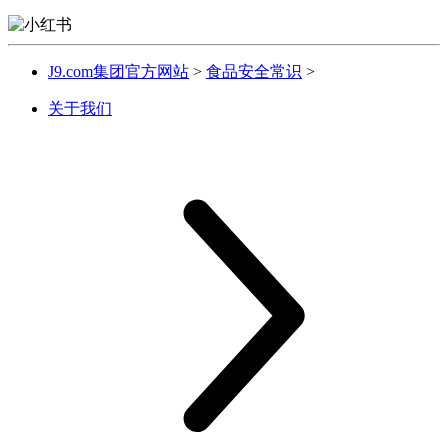
J9.com集团官方网站
>
食品安全常识
>
关于我们