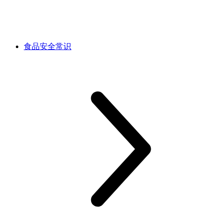
食品安全常识