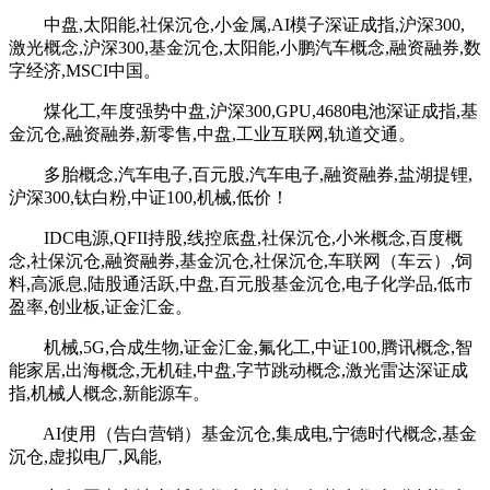
中盘,太阳能,社保沉仓,小金属,AI模子深证成指,沪深300,
激光概念,沪深300,基金沉仓,太阳能,小鹏汽车概念,融资融券,数
字经济,MSCI中国。
煤化工,年度强势中盘,沪深300,GPU,4680电池深证成指,基
金沉仓,融资融券,新零售,中盘,工业互联网,轨道交通。
多胎概念,汽车电子,百元股,汽车电子,融资融券,盐湖提锂,
沪深300,钛白粉,中证100,机械,低价！
IDC电源,QFII持股,线控底盘,社保沉仓,小米概念,百度概
念,社保沉仓,融资融券,基金沉仓,社保沉仓,车联网（车云）,饲
料,高派息,陆股通活跃,中盘,百元股基金沉仓,电子化学品,低市
盈率,创业板,证金汇金。
机械,5G,合成生物,证金汇金,氟化工,中证100,腾讯概念,智
能家居,出海概念,无机硅,中盘,字节跳动概念,激光雷达深证成
指,机械人概念,新能源车。
AI使用（告白营销）基金沉仓,集成电,宁德时代概念,基金
沉仓,虚拟电厂,风能,