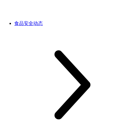
食品安全动态