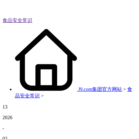
食品安全常识
J9.com集团官方网站
>
食
品安全常识
>
13
2026
-
02