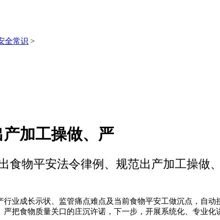
安全常识
>
出产加工操做、严
出食物平安法令律例、规范出产加工操做
行业成长示状、监管痛点难点及当前食物平安工做沉点，自动接
、严把食物质量关口的庄沉许诺，下一步，开展系统化、专业化