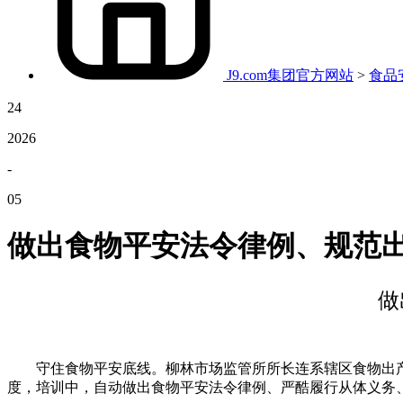
J9.com集团官方网站
>
食品
24
2026
-
05
做出食物平安法令律例、规范
做
守住食物平安底线。柳林市场监管所所长连系辖区食物出产
度，培训中，自动做出食物平安法令律例、严酷履行从体义务