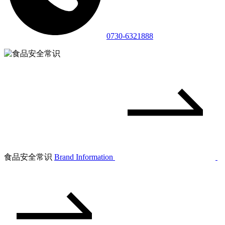
0730-6321888
食品安全常识
Brand Information