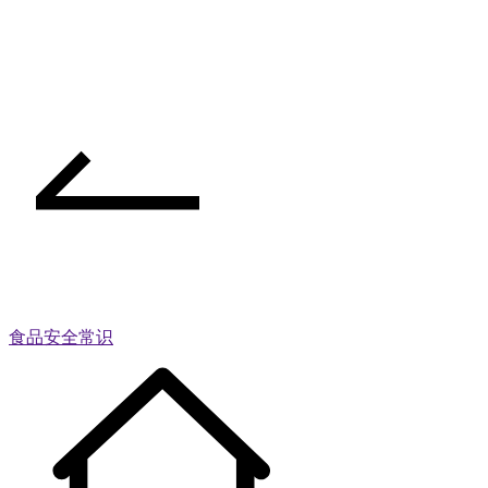
食品安全常识