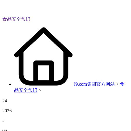
食品安全常识
J9.com集团官方网站
>
食
品安全常识
>
24
2026
-
05