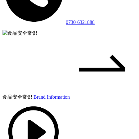
0730-6321888
食品安全常识
Brand Information