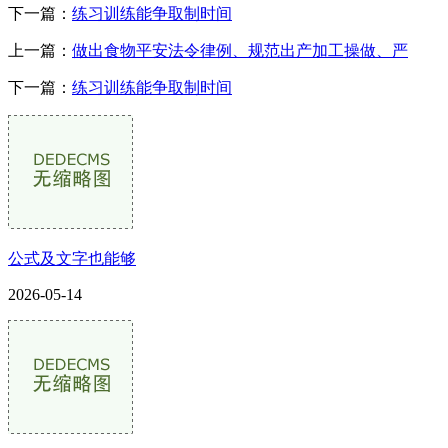
下一篇：
练习训练能争取制时间
上一篇：
做出食物平安法令律例、规范出产加工操做、严
下一篇：
练习训练能争取制时间
公式及文字也能够
2026-05-14