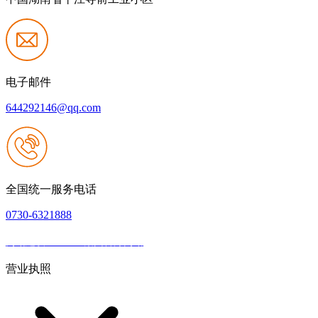
电子邮件
644292146@qq.com
全国统一服务电话
0730-6321888
网站建设：J9.com集团官方网站
|
网站地图
本网站支持IPV6
营业执照