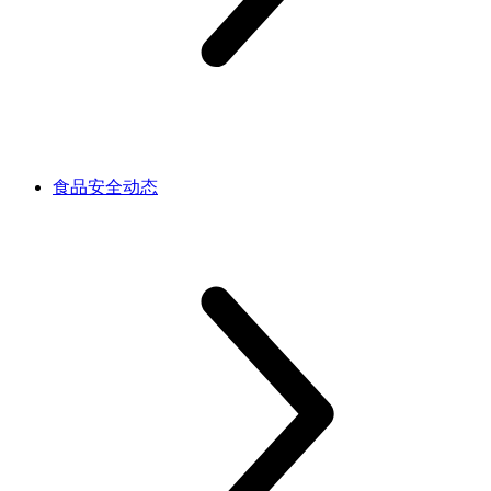
食品安全动态