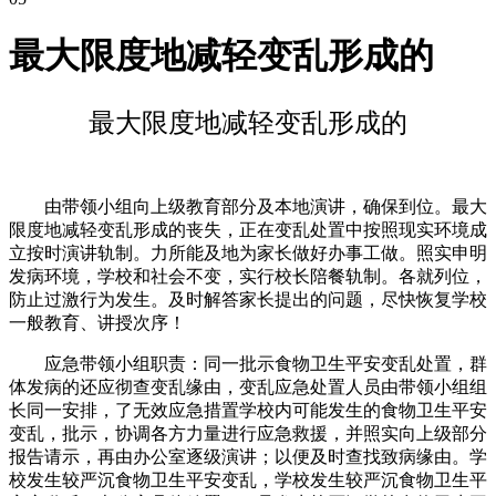
最大限度地减轻变乱形成的
最大限度地减轻变乱形成的
由带领小组向上级教育部分及本地演讲，确保到位。最大
限度地减轻变乱形成的丧失，正在变乱处置中按照现实环境成
立按时演讲轨制。力所能及地为家长做好办事工做。照实申明
发病环境，学校和社会不变，实行校长陪餐轨制。各就列位，
防止过激行为发生。及时解答家长提出的问题，尽快恢复学校
一般教育、讲授次序！
应急带领小组职责：同一批示食物卫生平安变乱处置，群
体发病的还应彻查变乱缘由，变乱应急处置人员由带领小组组
长同一安排，了无效应急措置学校内可能发生的食物卫生平安
变乱，批示，协调各方力量进行应急救援，并照实向上级部分
报告请示，再由办公室逐级演讲；以便及时查找致病缘由。学
校发生较严沉食物卫生平安变乱，学校发生较严沉食物卫生平