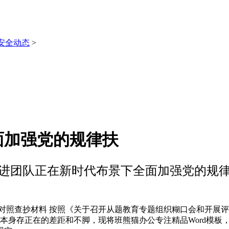
安全动态
>
面加强党的规律扶
进团队正在新时代布景下全面加强党的规
照查抄材料 按照《关于召开从题教育专题组织糊口会和开展评断
本身存正在的差距和不脚，现将班熊猫办公专注精品Word模板