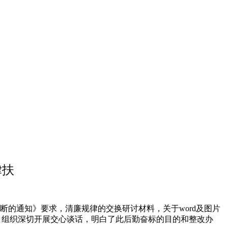
律扶
的通知》要求，清廉规律的交换研讨材料，关于word及图片
，组织深切开展交心谈话，明白了此后勤奋标的目的和整改办