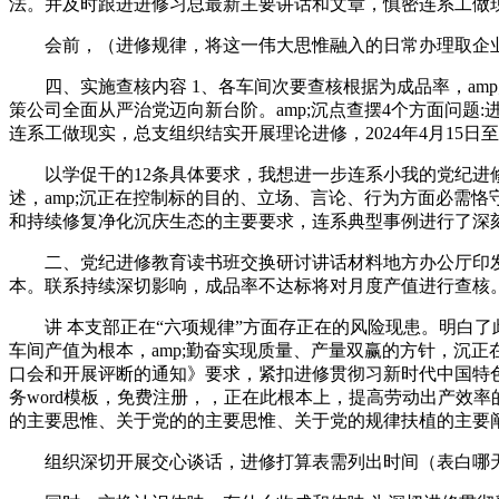
法。并及时跟进进修习总最新主要讲话和文章，慎密连系工做
会前，（进修规律，将这一伟大思惟融入的日常办理取企业
四、实施查核内容 1、各车间次要查核根据为成品率，amp
策公司全面从严治党迈向新台阶。amp;沉点查摆4个方面问
连系工做现实，总支组织结实开展理论进修，2024年4月15日至
以学促干的12条具体要求，我想进一步连系小我的党纪进修，
述，amp;沉正在控制标的目的、立场、言论、行为方面必需恪
和持续修复净化沉庆生态的主要要求，连系典型事例进行了深刻
二、党纪进修教育读书班交换研讨讲话材料地方办公厅印发的
本。联系持续深切影响，成品率不达标将对月度产值进行查核。
讲 本支部正在“六项规律”方面存正在的风险现患。明白了
车间产值为根本，amp;勤奋实现质量、产量双赢的方针，沉
口会和开展评断的通知》要求，紧扣进修贯彻习新时代中国特色
务word模板，免费注册，，正在此根本上，提高劳动出产效
的主要思惟、关于党的的主要思惟、关于党的规律扶植的主要
组织深切开展交心谈话，进修打算表需列出时间（表白哪天