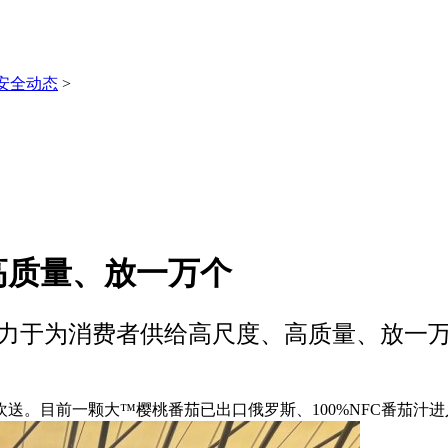
安全动态
>
高质量、放一万个
力于为消费者供给高尺度、高质量、放一
。目前一颗大™樱桃番茄已出口俄罗斯、100%NFC番茄汁进