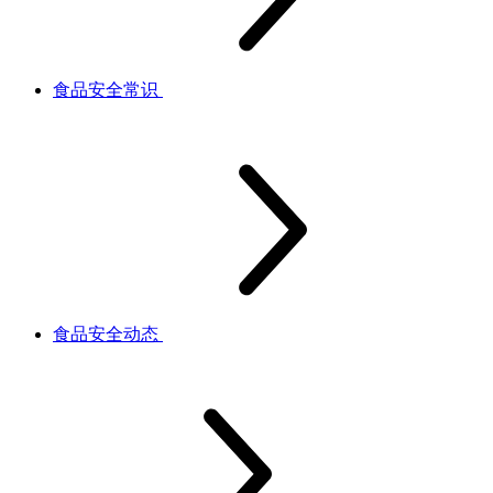
食品安全常识
食品安全动态