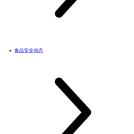
食品安全动态