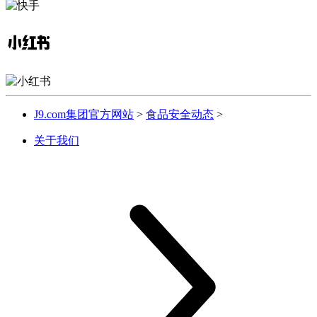
J9.com集团官方网站
>
食品安全动态
>
关于我们