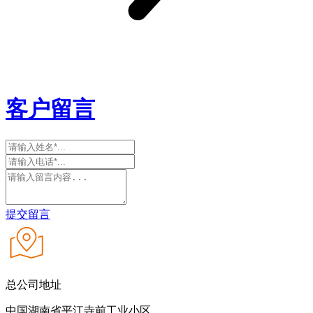
客户留言
提交留言
总公司地址
中国湖南省平江寺前工业小区