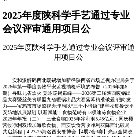
2025年度陕科学手艺通过专业
会议评审通用项目公
2025年度陕科学手艺通过专业会议评审通
用项目公
实和派解码西北暖锅增加新径陕西省市场监视办理局关于
2026年第一季度食物平安监视抽检环境的布告（2026年第6
期）寻味九省炊火 竞逐暖锅巅峰——2026第二届陕西暖锅出
品大赛暨丝美食联盟九省暖锅出品大赛落幕精准破题 靶向发
力——宝鸡市市场监视办理局以“三个小暗语”建牢收集餐饮平
安防地以展聚链 以新赋能！食物范畴有13项速冻食物企业
2025年年报（二）：三全食物2025年净利润5.45亿元；同庆楼
营收净利双增加海欣食物、西安饮食营收净利双降西北破局
共启新程｜4.23-25海名西安餐博会【4展7会3赛】亮点全揭晓