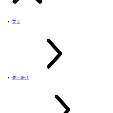
首页
关于我们